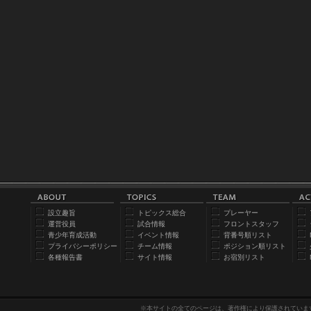
設立趣旨
トピックス総合
プレーヤー
運営役員
試合情報
フロントスタッフ
青少年育成活動
イベント情報
背番号順リスト
プライバシーポリシー
チーム情報
ポジション順リスト
各種報告書
サイト情報
お宿別リスト
※本サイトの全てのページは、著作権により保護されていま