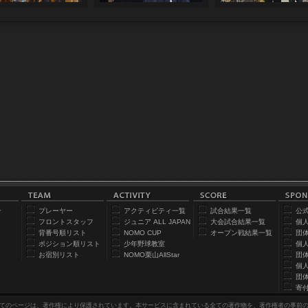
合
プレーヤー
アクティビティ一覧
試合結果一覧
公
フロントスタッフ
ジュニア ALL JAPAN
大会試合結果一覧
個
背番号順リスト
NOMO CUP
オープン戦結果一覧
団
ポジション順リスト
少年野球教室
個
お宿別リスト
NOMO栗山AllStar
団
個
団
寄
てのページは、著作権により保護されています。本サービスに含まれている全ての著作物を、著作権者の事前