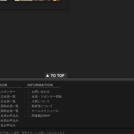
式スポンサー
お問い合わせ
人正会員一覧
会員・スポンサー登録
体正会員一覧
入部について
人賛助会員一覧
取材等について
体賛助会員一覧
チームスケジュール
人会員お申込み
関連施設MAP
体会員お申込み
付金お申込み
の許可無しに複製、変更することは禁じられております。