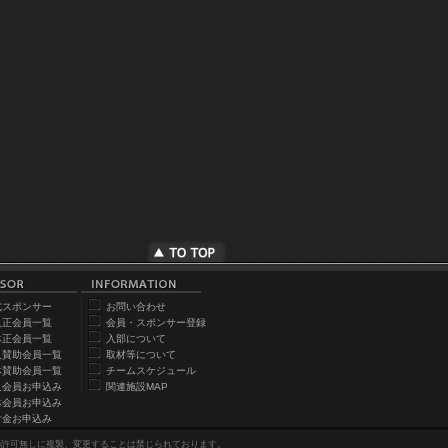
式スポンサー
お問い合わせ
人正会員一覧
会員・スポンサー登録
体正会員一覧
入部について
人賛助会員一覧
取材等について
体賛助会員一覧
チームスケジュール
人会員お申込み
関連施設MAP
体会員お申込み
付金お申込み
の許可無しに複製、変更することは禁じられております。