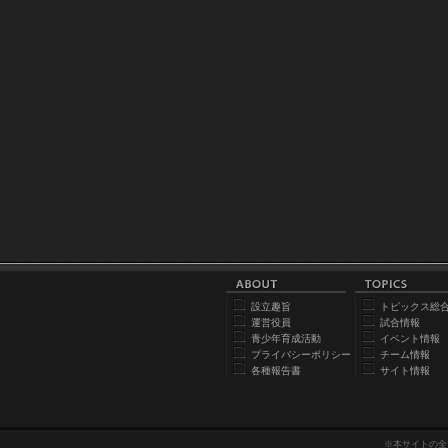
設立趣旨
トピックス総
運営役員
試合情報
青少年育成活動
イベント情報
プライバシーポリシー
チーム情報
各種報告書
サイト情報
※本サイトの全