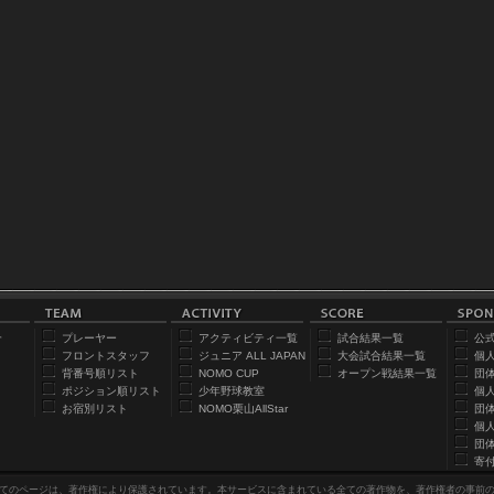
合
プレーヤー
アクティビティ一覧
試合結果一覧
公
フロントスタッフ
ジュニア ALL JAPAN
大会試合結果一覧
個
背番号順リスト
NOMO CUP
オープン戦結果一覧
団
ポジション順リスト
少年野球教室
個
お宿別リスト
NOMO栗山AllStar
団
個
団
寄
てのページは、著作権により保護されています。本サービスに含まれている全ての著作物を、著作権者の事前