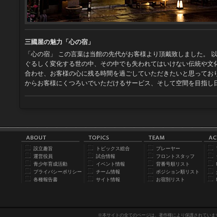
三國屋の魅力「心の宿」
「心の宿」 この言葉は当館の先代がお客様より頂戴致しました。 
ぐるしく変化する世の中、その中でも失われてはいけない伝統や文
合わせ、お客様の心に残る時間を過ごしていただきたいと思っており
からお客様にくつろいでいただけるサービス、そして空間を目指し
設立趣旨
トピックス総合
プレーヤー
運営役員
試合情報
フロントスタッフ
青少年育成活動
イベント情報
背番号順リスト
プライバシーポリシー
チーム情報
ポジション順リスト
各種報告書
サイト情報
お宿別リスト
※本サイトの全てのページは、著作権により保護されていま