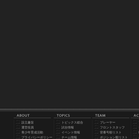
設立趣旨
トピックス総合
プレーヤー
運営役員
試合情報
フロントスタッフ
青少年育成活動
イベント情報
背番号順リスト
プライバシーポリシー
チーム情報
ポジション順リスト