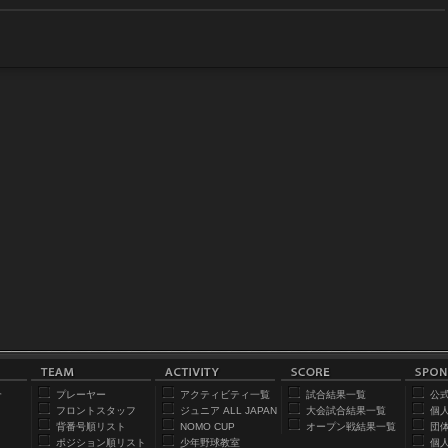
合
プレーヤー
アクティビティ一覧
試合結果一覧
公
フロントスタッフ
ジュニア ALL JAPAN
大会試合結果一覧
個
背番号順リスト
NOMO CUP
オープン戦結果一覧
団
ポジション順リスト
少年野球教室
個