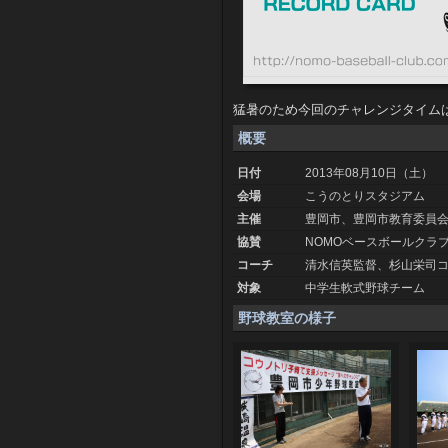
猛暑のため今回のチャレンジタイム
概要
日付
2013年08月10日（土）
会場
こうのとりスタジアム
主催
豊岡市、豊岡市教育委員会
協賛
NOMOベースボールクラ
コーチ
清水信英監督、杉山栄司
対象
中学生軟式野球チーム
野球教室の様子