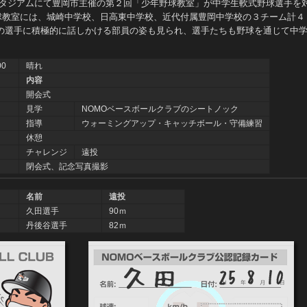
りスタジアムにて豊岡市主催の第２回「少年野球教室」が中学生軟式野球選手を
野球教室には、城崎中学校、日高東中学校、近代付属豊岡中学校の３チーム計
ブの選手に積極的に話しかける部員の姿も見られ、選手たちも野球を通じて中
00
晴れ
内容
開会式
見学
NOMOベースボールクラブのシートノック
指導
ウォーミングアップ・キャッチボール・守備練習
休憩
チャレンジ
遠投
閉会式、記念写真撮影
名前
遠投
久田選手
90ｍ
丹後谷選手
82ｍ